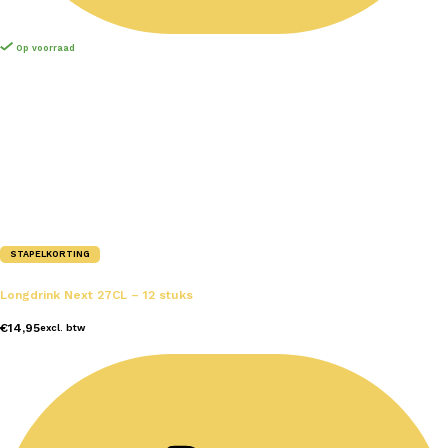
Op voorraad
STAPELKORTING
Longdrink Next 27CL – 12 stuks
€
14,95
excl. btw