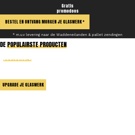
Gratis
promodoos
BESTEL EN ONTVANG MORGEN JE GLASWERK *
* m.u.v levering naar de Waddeneilanden & pallet zendingen
DE
POPULAIRSTE PRODUCTEN
Bestsellers
onder
horeca-
ondernemers
UPGRADE JE GLASWERK