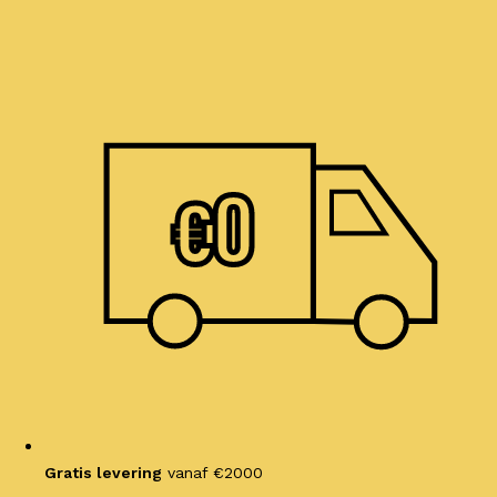
Ga
naar
de
inhoud
€
0
Gratis levering
vanaf €2000