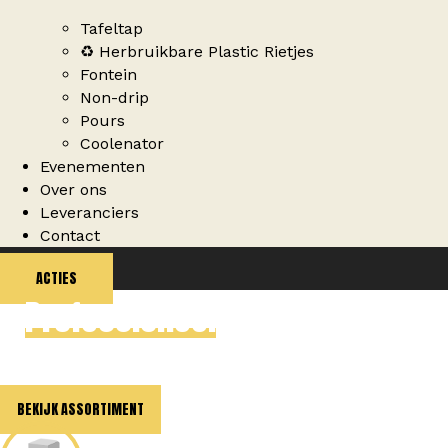
Tafeltap
♻️ Herbruikbare Plastic Rietjes
Fontein
Non-drip
Pours
Coolenator
Evenementen
Over ons
Leveranciers
Contact
ACTIES
Professioneel
glaswerk voor
elke horecazaak
BEKIJK ASSORTIMENT