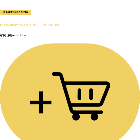
STAPELKORTING
Bierwinst Vaas 20CL – 12 stuks
€
16,95
excl. btw
+