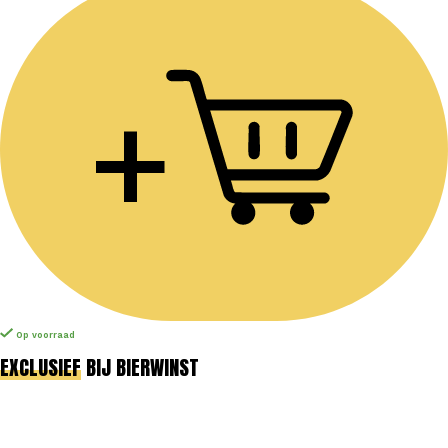
+
Op voorraad
EXCLUSIEF
BIJ BIERWINST
PROFITEER VAN STAFFELKORTING
TOT 10% BIJ GROTERE
BESTELLINGEN