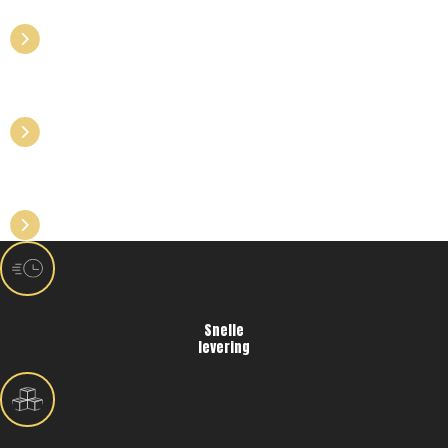
LAAT JE LOGO OF TEKST
GRAVEREN OP GLASWERK
KIES UIT ONZE BESTSELLERS VOOR
PROFESSIONELE HORECA
Snelle
levering