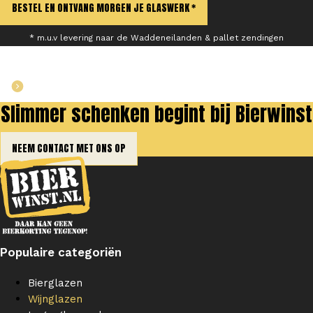
BESTEL EN ONTVANG MORGEN JE GLASWERK *
* m.u.v levering naar de Waddeneilanden & pallet zendingen
BEKIJK HET HELE ASSORTIMENT
Slimmer schenken begint bij Bierwinst
NEEM CONTACT MET ONS OP
Populaire categoriën
Bierglazen
Wijnglazen