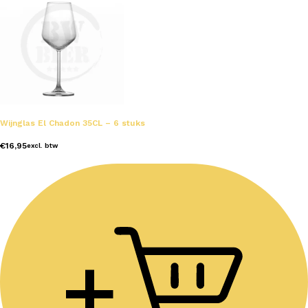
Wijnglas El Chadon 35CL – 6 stuks
€
16,95
excl. btw
+