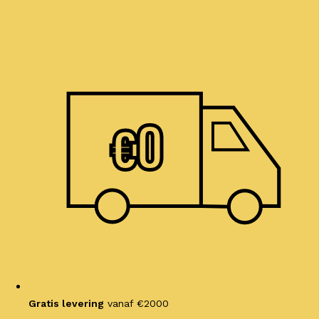
Ga
naar
de
inhoud
€
0
Gratis levering
vanaf €2000