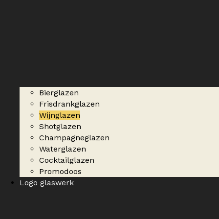
Bierglazen
Frisdrankglazen
Wijnglazen
Shotglazen
Champagneglazen
Waterglazen
Cocktailglazen
Promodoos
Logo glaswerk