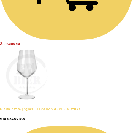
Uitverkocht
Bierwinst Wijnglas El Chadon 49cl – 6 stuks
€
16,95
excl. btw