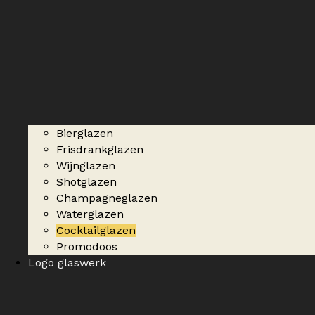
Bierglazen
Frisdrankglazen
Wijnglazen
Shotglazen
Champagneglazen
Waterglazen
Cocktailglazen
Promodoos
Logo glaswerk