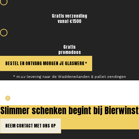
Gratis verzending
vanaf €1500
Gratis
promodoos
BESTEL EN ONTVANG MORGEN JE GLASWERK *
* m.u.v levering naar de Waddeneilanden & pallet zendingen
BEKIJK HET HELE ASSORTIMENT
Slimmer schenken begint bij Bierwinst
NEEM CONTACT MET ONS OP