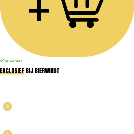
+
Op voorraad
EXCLUSIEF
BIJ BIERWINST
PROFITEER VAN STAFFELKORTING
TOT 10% BIJ GROTERE
BESTELLINGEN
LAAT JE LOGO OF TEKST
GRAVEREN OP GLASWERK