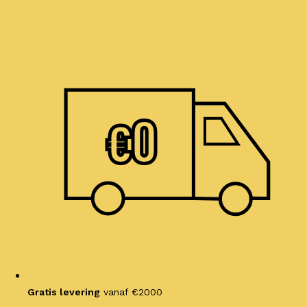
Ga
naar
de
inhoud
€
0
Gratis levering
vanaf €2000